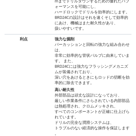
mまでドリルダウンするための優れたパフ
ォーマンスを可能にし、
ハードロックでドリルを効率的にします。
BRD24Cの設計はそれを速くそして効率的
にあけ、機械はまた耐久性があり、
扱いやすいです。
利点
強力な掘削
パーカッションと回転の強力な組み合わせ
は、
非常に効率的な管状バルブに由来していま
す。 また、
BRD24Cには強力なフラッシングメカニズ
ムが装備されており、
深い穴をあけるときにもロッドの切断を効
率的に除去できます。
高い耐久性
外部部品は頑丈な設計になっており、
厳しい作業条件にさらされている内部部品
は熱処理され、クロムメッキされ、
すべてのコンポーネントが正確に仕上げら
れています。
ドリルの完全な潤滑システムは、
トラブルのない経済的な操作を保証します
。