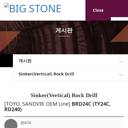
Close
게시판
게시판
Sinker(Vertical) Rock Drill
Sinker(Vertical) Rock Drill
[TOYO, SANDVIK OEM Line]
BRD24C (TY24C,
RD240)
관리자