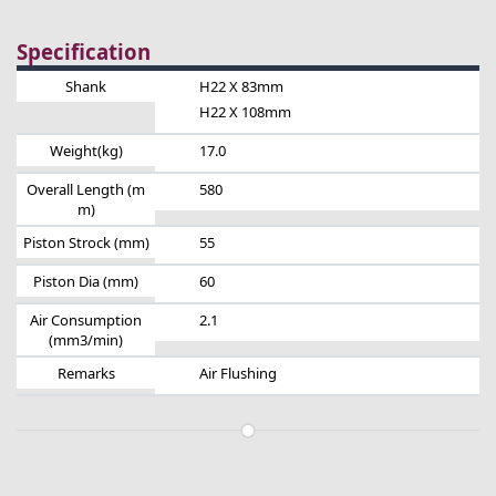
Specification
Shank
H22 X 83mm
H22 X 108mm
Weight(kg)
17.0
Overall Length (m
580
m)
Piston Strock (mm)
55
Piston Dia (mm)
60
Air Consumption
2.1
(mm3/min)
Remarks
Air Flushing