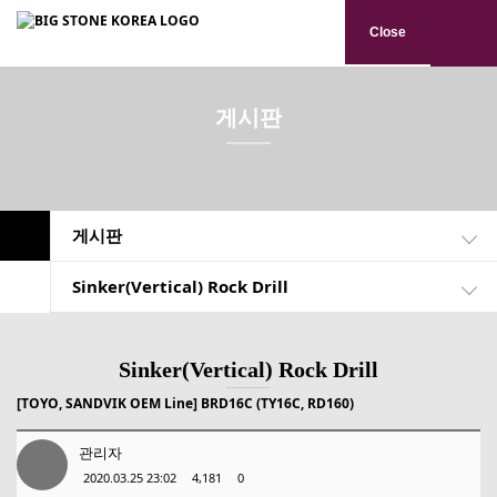
Close
게시판
게시판
Sinker(Vertical) Rock Drill
Sinker(Vertical) Rock Drill
[TOYO, SANDVIK OEM Line]
BRD16C (TY16C, RD160)
관리자
2020.03.25 23:02
4,181
0