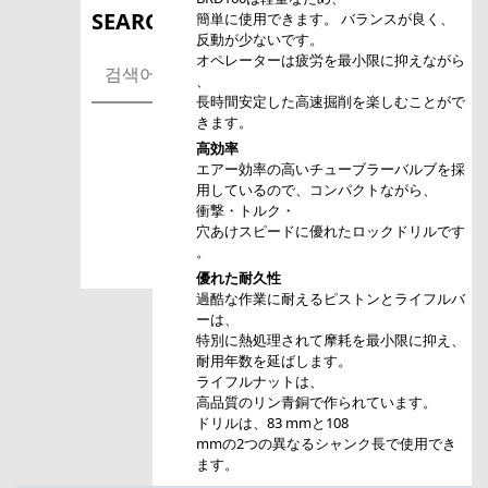
방문해 주셔서 감사합니다.
SEARCH
簡単に使用できます。 バランスが良く、
反動が少ないです。
オペレーターは疲労を最小限に抑えながら
、
Close
長時間安定した高速掘削を楽しむことがで
きます。
Close
高効率
エアー効率の高いチューブラーバルブを採
用しているので、コンパクトながら、
衝撃・トルク・
穴あけスピードに優れたロックドリルです
。
優れた耐久性
過酷な作業に耐えるピストンとライフルバ
ーは、
特別に熱処理されて摩耗を最小限に抑え、
耐用年数を延ばします。
ライフルナットは、
高品質のリン青銅で作られています。
ドリルは、83 mmと108
mmの2つの異なるシャンク長で使用でき
ます。