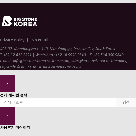
Privacy Policy ㅣ
No email
#28-37, Namdongseo-ro 113, Namdong-gu, Incheon City, South Korea
T. +82 32 422 2071 | Whats App : +82 10 9990 9840 | F. +82 504 050 9840
E-mail : info@bigstonekorea.co.kr(general), sales@bigstonekorea.co.kr(inquiry)
Copyright © BIG STONE KOREA All Rights Reserved.
×
전체 게시판 검색
검색
×
사용후기 작성하기